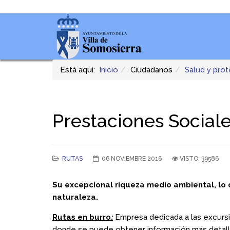
Está aquí:
Inicio
Ciudadanos
Salud y prot
Prestaciones Social
RUTAS
06 NOVIEMBRE 2016
VISTO: 39586
Su excepcional riqueza medio ambiental, lo c
naturaleza.
Rutas en burro
:
Empresa dedicada a las excursio
donde se puede obtener información más detal