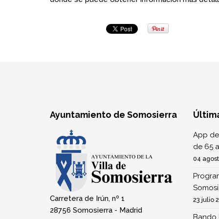
Ayuntamiento de Somosierra
Últim
App de
de 65 
04 agos
Program
Somosi
Carretera de Irún, nº 1
23 julio 
28756 Somosierra - Madrid
Bando 