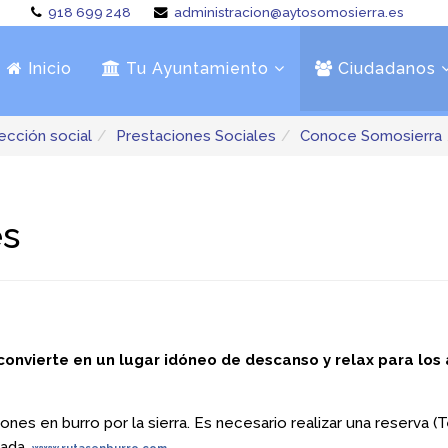
918 699 248
administracion@aytosomosierra.es
Inicio
Tu Ayuntamiento
Ciudadanos
ección social
Prestaciones Sociales
Conoce Somosierra
es
onvierte en un lugar idóneo de descanso y relax para los 
nes en burro por la sierra. Es necesario realizar una reserva 
lada.