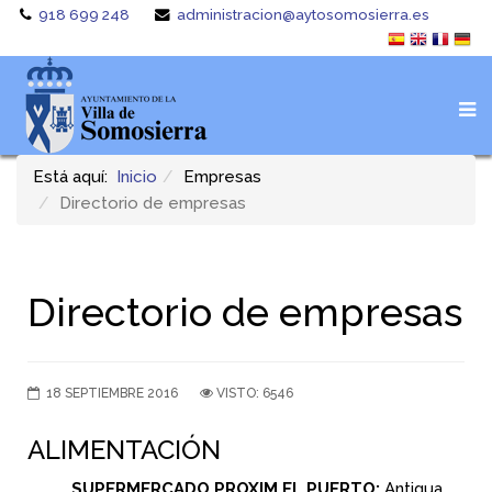
918 699 248
administracion@aytosomosierra.es
Está aquí:
Inicio
Empresas
Directorio de empresas
SUPERMERCADO
Directorio de empresas
PROXIM
EL
PUERTO
18 SEPTIEMBRE 2016
VISTO: 6546
ALIMENTACIÓN
SUPERMERCADO PROXIM EL PUERTO:
Antigua