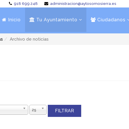
918 699 248
administracion@aytosomosierra.es
Inicio
Tu Ayuntamiento
Ciudadanos
as
Archivo de noticias
25
FILTRAR