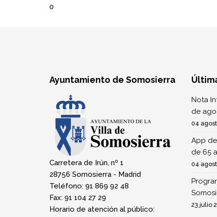
0
Ayuntamiento de Somosierra
Últim
Nota In
de agos
04 agos
App de
de 65 
Carretera de Irún, nº 1
04 agos
28756 Somosierra - Madrid
Program
Teléfono: 91 869 92 48
Somosi
Fax: 91 104 27 29
23 julio 
Horario de atención al público: