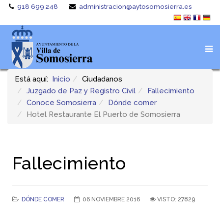
918 699 248
administracion@aytosomosierra.es
Está aquí:
Inicio
Ciudadanos
Juzgado de Paz y Registro Civil
Fallecimiento
Conoce Somosierra
Dónde comer
Hotel Restaurante El Puerto de Somosierra
Fallecimiento
DÓNDE COMER
06 NOVIEMBRE 2016
VISTO: 27829