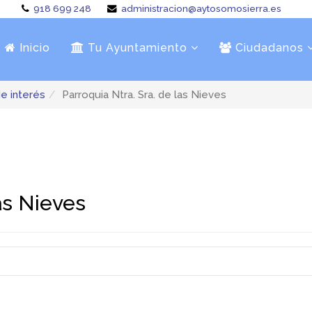
918 699 248
administracion@aytosomosierra.es
Inicio
Tu Ayuntamiento
Ciudadanos
e interés
Parroquia Ntra. Sra. de las Nieves
as Nieves