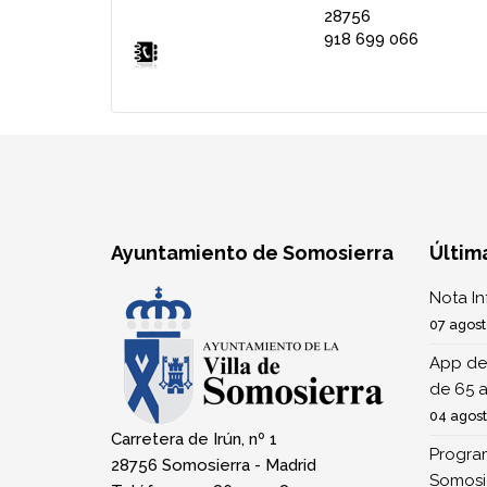
28756
918 699 066
Ayuntamiento de Somosierra
Últim
Nota I
07 agost
App de
de 65 
04 agos
Carretera de Irún, nº 1
Program
28756 Somosierra - Madrid
Somosi